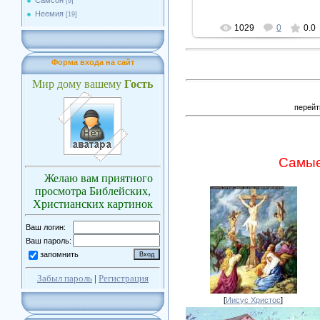
Самсон
[9]
Неемия
[19]
1029
0
0.0
Форма входа на сайт
Мир дому вашему
Гость
перейт
Самые
Желаю вам приятного
просмотра Библейских,
Христианских картинок
Ваш логин:
Ваш пароль:
запомнить
Забыл пароль
|
Регистрация
[
Иисус Христос
]