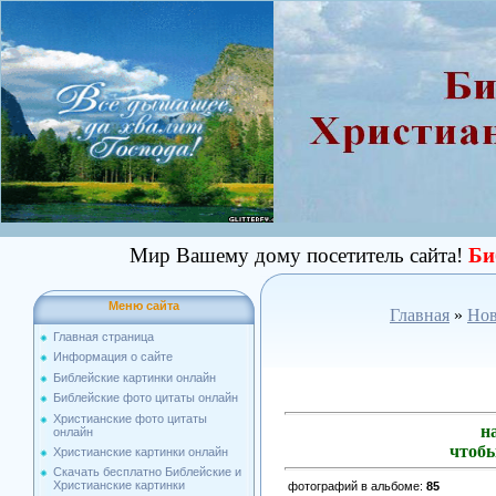
Мир Вашему дому посетитель сайта!
Би
Меню сайта
Главная
»
Нов
Главная страница
Информация о сайте
Библейские картинки онлайн
Библейские фото цитаты онлайн
Христианские фото цитаты
н
онлайн
чтобы
Христианские картинки онлайн
Скачать бесплатно Библейские и
Христианские картинки
фотографий в альбоме
:
85