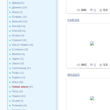
Давид
[81]
Даниил
[210]
940
0
0.0
Иона
[11]
Есфирь
[19]
CARJ10
Моисей
[154]
Иосиф
[54]
Елесей
[42]
Исаак
[23]
23.04.2011
Самуил
[39]
Иисус Навин
[26]
Biblesphotos
Соломон
[19]
Филипп
[8]
Эдем
[32]
Закон
[50]
943
0
5.0
Святилище
[57]
Руфь
[12]
0614223
Гедеон
[10]
Илья
[69]
Новая земля
[85]
Петр
[30]
23.04.2011
Павел
[203]
Исаия
[6]
Biblesphotos
Гонения
[43]