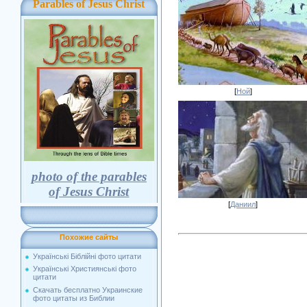
Parables of Jesus Christ
[
Ной
]
photo of the parables
of Jesus Christ
[
Даниил
]
Похожие сайты
Українські Біблійні фото цитати
Українські Християнські фото
цитати
Скачать бесплатно Украинские
фото цитаты из Библии