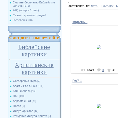
Скачать бесплатно Библейские
фото цитаты
сортировать по
:
Дате
·
Рейтингу
·
К
FAQ (вопрос/ответ)
Связь с администрацией
Гостевая книга
imgrel028
Смотрите на нашем сайте
23.04.2011
Библейские
Biblesphotos
картинки
Христианские
1349
0
3.0
картинки
RA7-1
Сотворение мира
[4]
Адам и Ева в Раю
[100]
Каин и Авель
[16]
Ной
[190]
Авраам и Лот
[78]
23.04.2011
Потоп
[6]
Biblesphotos
Иисус Христос
[42]
Рождение Иисуса Христа
[5]