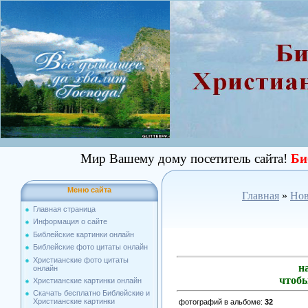
Мир Вашему дому посетитель сайта!
Би
Меню сайта
Главная
»
Нов
Главная страница
Информация о сайте
Библейские картинки онлайн
Библейские фото цитаты онлайн
Христианские фото цитаты
н
онлайн
чтобы
Христианские картинки онлайн
Скачать бесплатно Библейские и
Христианские картинки
фотографий в альбоме
:
32