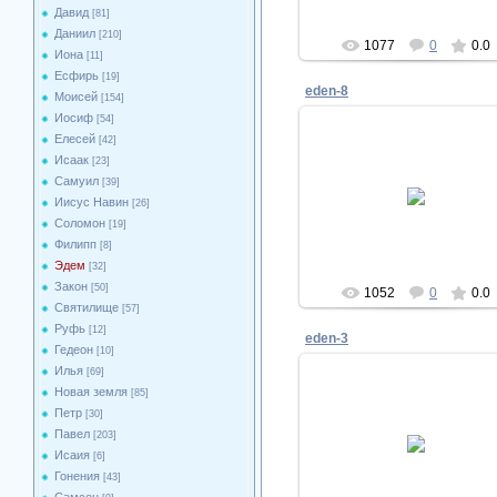
Давид
[81]
Даниил
[210]
1077
0
0.0
Иона
[11]
Есфирь
[19]
eden-8
Моисей
[154]
Иосиф
[54]
Елесей
[42]
Исаак
[23]
20.02.2011
Самуил
[39]
Иисус Навин
[26]
Biblesphotos
Соломон
[19]
Филипп
[8]
Эдем
[32]
Закон
[50]
1052
0
0.0
Святилище
[57]
Руфь
[12]
eden-3
Гедеон
[10]
Илья
[69]
Новая земля
[85]
Петр
[30]
20.02.2011
Павел
[203]
Исаия
[6]
Biblesphotos
Гонения
[43]