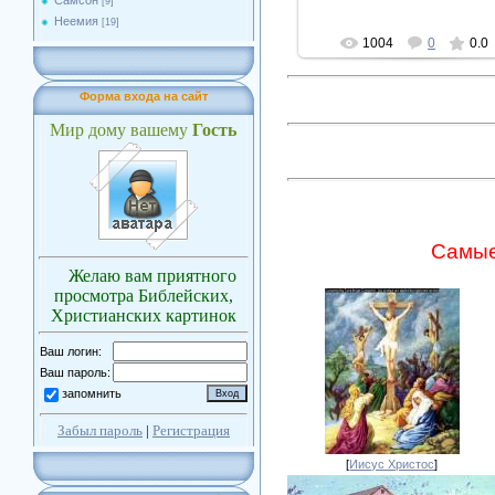
Самсон
[9]
Неемия
[19]
1004
0
0.0
Форма входа на сайт
Мир дому вашему
Гость
Самые
Желаю вам приятного
просмотра Библейских,
Христианских картинок
Ваш логин:
Ваш пароль:
запомнить
Забыл пароль
|
Регистрация
[
Иисус Христос
]