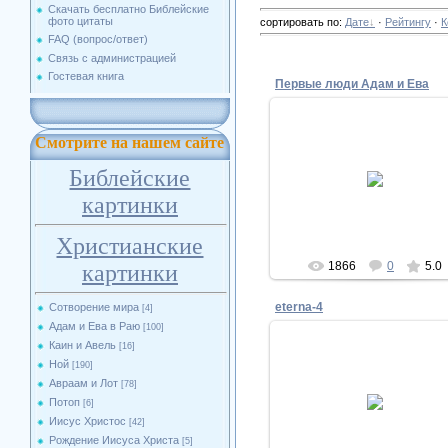
Скачать бесплатно Библейские
фото цитаты
сортировать по
:
Дате
·
Рейтингу
·
К
FAQ (вопрос/ответ)
Связь с администрацией
Гостевая книга
Первые люди Адам и Ева
Смотрите на нашем сайте
20.02.2011
Библейские
Biblesphotos
картинки
Христианские
1866
0
5.0
картинки
eterna-4
Сотворение мира
[4]
Адам и Ева в Раю
[100]
Каин и Авель
[16]
Ной
[190]
Авраам и Лот
[78]
20.02.2011
Потоп
[6]
Biblesphotos
Иисус Христос
[42]
Рождение Иисуса Христа
[5]