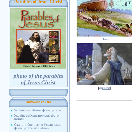
Parables of Jesus Christ
[
Ной
]
photo of the parables
of Jesus Christ
[
Даниил
]
Похожие сайты
Українські Біблійні фото цитати
Українські Християнські фото
цитати
Скачать бесплатно Украинские
фото цитаты из Библии