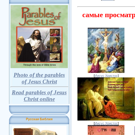
самые просмат
Photo of the parables
[
Иисус Христос
]
of Jesus Christ
Read parables of Jesus
Christ online
Русская Библия
[
Иисус Христос
]