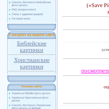
Скачать бесплатно Библейские
(«Save Pi
фото цитаты
FAQ (вопрос/ответ)
Связь с администрацией
Гостевая книга
Смотрите на нашем сайте
Библейские
картинки
раз
Христианские
картинки
посмотреть
оц
Похожие сайты
Українські Біблійні фото цитати
Українські Християнські фото
цитати
Скачать бесплатно Украинские
фото цитаты из Библии