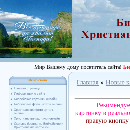
Мир Вашему дому посетитель сайта!
Би
Меню сайта
Главная
»
Новые к
Главная страница
Информация о сайте
Библейские картинки онлайн
Рекомендуе
Библейские фото цитаты онлайн
Христианские фото цитаты
картинку в реальн
онлайн
правую кнопку
Христианские картинки онлайн
Скачать бесплатно Библейские и
Христианские картинки