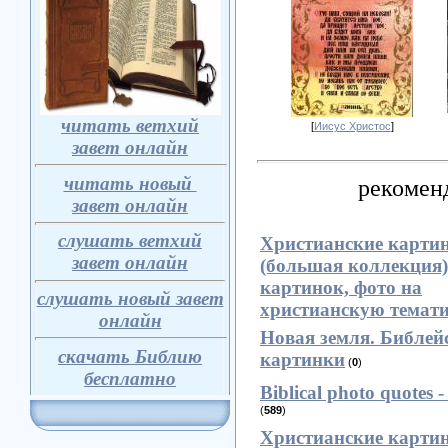
читать ветхий
[
Иисус Христос
]
завет онлайн
читать новый
рекоменд
з
авет онлайн
слушать ветхий
Христианские картин
завет онлайн
(большая коллекция)
картинок, фото на
слушать новый завет
христианскую темат
онлайн
Новая земля. Библей
скачать Библию
картинки
(
0
)
бесплатно
Biblical photo quotes 
(
589
)
Христианские картин