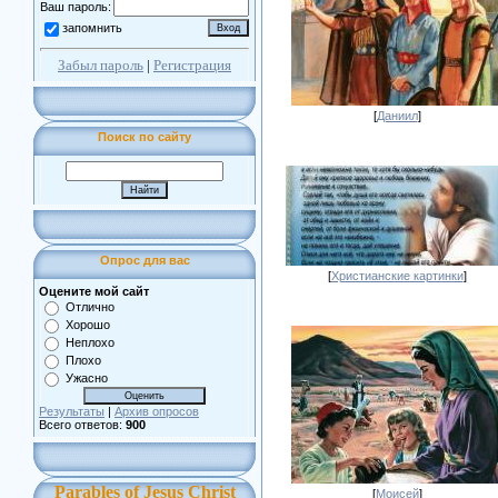
Ваш пароль:
запомнить
Забыл пароль
|
Регистрация
[
Даниил
]
Поиск по сайту
Опрос для вас
[
Христианские картинки
]
Оцените мой сайт
Отлично
Хорошо
Неплохо
Плохо
Ужасно
Результаты
|
Архив опросов
Всего ответов:
900
Parables of Jesus Christ
[
Моисей
]