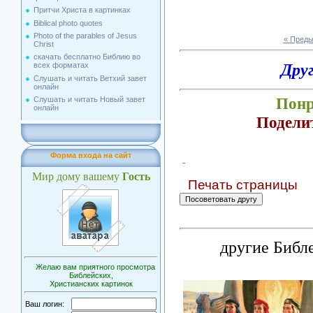
Притчи Христа в картинках
Biblical photo quotes
Photo of the parables of Jesus
« Пред
Christ
скачать бесплатно Библию во
Дру
всех форматах
Слушать и читать Ветхий завет
онлайн
Понр
Слушать и читать Новый завет
онлайн
Подели
Форма входа на сайт
Мир дому вашему
Гость
Печать страницы
другие Библ
Желаю вам приятного просмотра
Библейских,
Христианских картинок
Ваш логин: