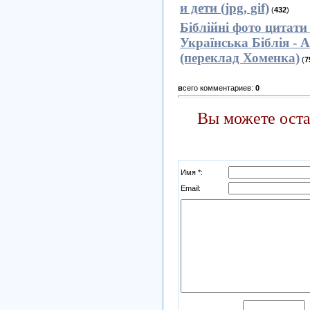
и дети (jpg, gif)
(
432
)
Біблійні фото цитати 
Українська Біблія - 
(переклад Хоменка)
(
7
в
сего комментариев:
0
Вы можете оста
Имя *:
Email: