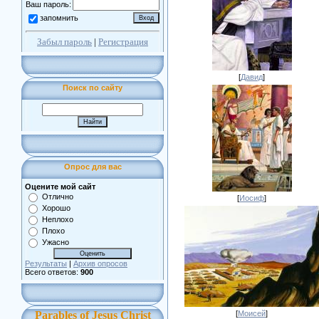
Ваш пароль:
запомнить
Забыл пароль
|
Регистрация
[
Давид
]
Поиск по сайту
Опрос для вас
Оцените мой сайт
Отлично
[
Иосиф
]
Хорошо
Неплохо
Плохо
Ужасно
Результаты
|
Архив опросов
Всего ответов:
900
[
Моисей
]
Parables of Jesus Christ