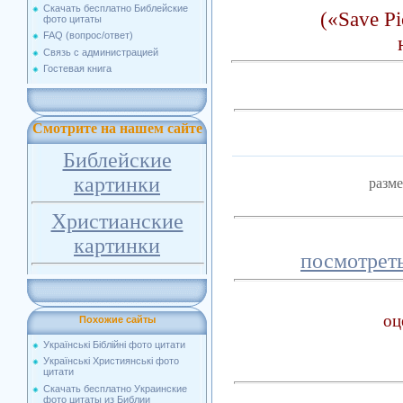
Скачать бесплатно Библейские
(«Save Pi
фото цитаты
FAQ (вопрос/ответ)
Связь с администрацией
Гостевая книга
Смотрите на нашем сайте
Библейские
картинки
разм
Христианские
картинки
посмотреть
оц
Похожие сайты
Українські Біблійні фото цитати
Українські Християнські фото
цитати
Скачать бесплатно Украинские
фото цитаты из Библии