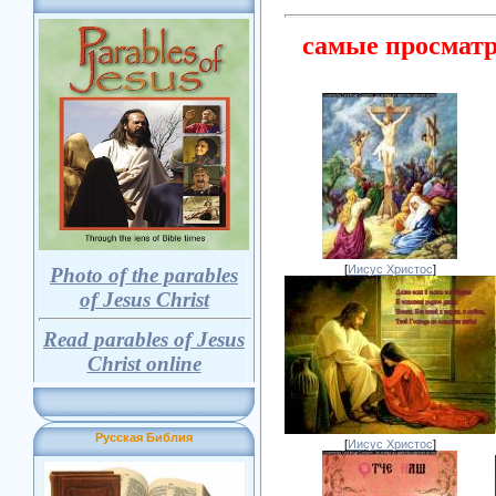
самые просмат
[
Иисус Христос
]
Photo of the parables
of Jesus Christ
Read parables of Jesus
Christ online
Русская Библия
[
Иисус Христос
]