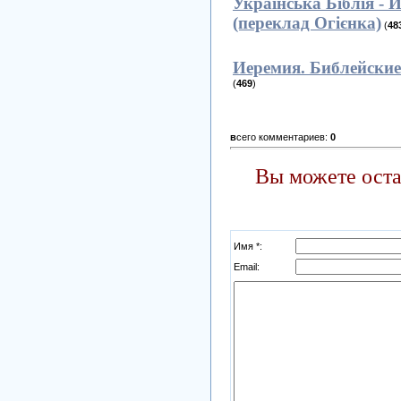
Українська Біблія - 
(переклад Огієнка)
(
48
Иеремия. Библейски
(
469
)
в
сего комментариев:
0
Вы можете оста
Имя *:
Email: