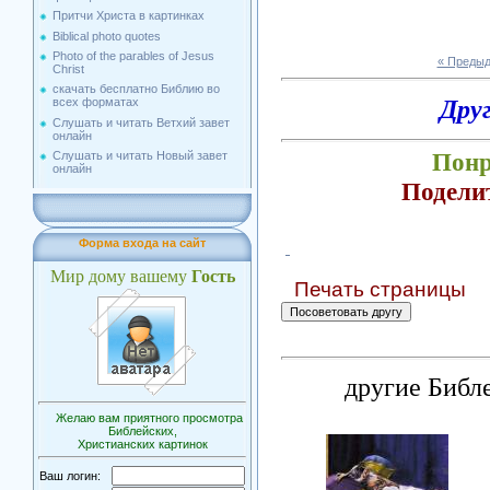
Притчи Христа в картинках
Biblical photo quotes
Photo of the parables of Jesus
« Преды
Christ
скачать бесплатно Библию во
Дру
всех форматах
Слушать и читать Ветхий завет
онлайн
Понр
Слушать и читать Новый завет
онлайн
Подели
Форма входа на сайт
Мир дому вашему
Гость
Печать страницы
другие Библ
Желаю вам приятного просмотра
Библейских,
Христианских картинок
Ваш логин: