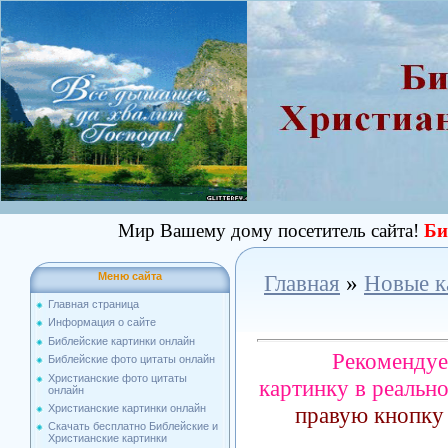
Мир Вашему дому посетитель сайта!
Би
Меню сайта
Главная
»
Новые к
Главная страница
Информация о сайте
Библейские картинки онлайн
Рекомендуе
Библейские фото цитаты онлайн
Христианские фото цитаты
картинку в реальн
онлайн
правую кнопку
Христианские картинки онлайн
Скачать бесплатно Библейские и
Христианские картинки