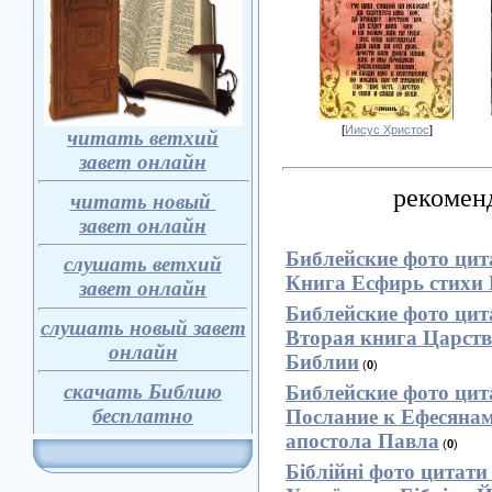
[
Иисус Христос
]
читать ветхий
завет онлайн
рекоменд
читать новый
з
авет онлайн
Библейские фото цит
слушать ветхий
Книга Есфирь стихи
завет онлайн
Библейские фото цит
слушать новый завет
Вторая книга Царств
онлайн
Библии
(
0
)
скачать Библию
Библейские фото цит
бесплатно
Послание к Ефесянам
апостола Павла
(
0
)
Біблійні фото цитати 