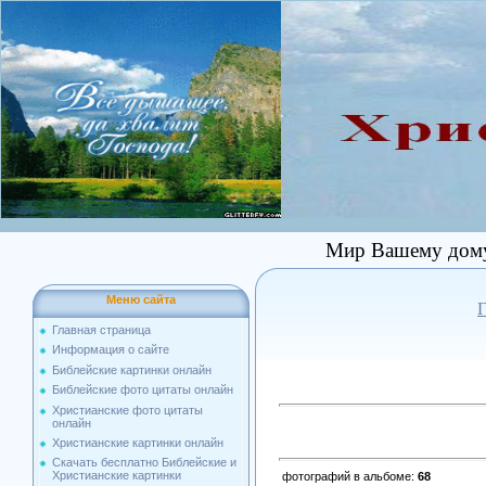
Мир Вашему дому 
Меню сайта
Г
Главная страница
Информация о сайте
Библейские картинки онлайн
Библейские фото цитаты онлайн
Христианские фото цитаты
онлайн
Христианские картинки онлайн
Скачать бесплатно Библейские и
Христианские картинки
фотографий в альбоме
:
68