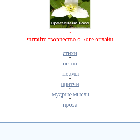
*
читайте творчество
о Боге онлайн
стихи
*
песни
*
поэмы
*
притчи
*
мудрые мысли
*
проза