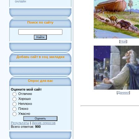
онлайн
Поиск по сайту
[
Ной
]
Добавь сайт в соц закладки
Опрос для вас
Оцените мой сайт
[
Даниил
]
Отлично
Хорошо
Неплохо
Плохо
Ужасно
Результаты
|
Архив опросов
Всего ответов:
900