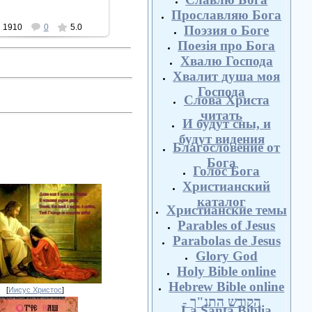
Прославляю Бога
1910
0
5.0
Поэзия о Боге
Поезія про Бога
Хвалю Господа
Хвалит душа моя
Господа
Слова Христа
читать
И будут сны, и
будут видения
Благословение от
Бога
Голос Бога
Христианский
каталог
Христианские темы
Parables of Jesus
Parabolas de Jesus
Glory God
Holy Bible online
Hebrew Bible online
[
Иисус Христос
]
- הקודש התנ"ך
La Santa Biblia