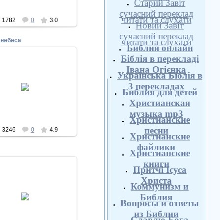
Старий Завіт
сучасний переклад
читати та слухати
1782
0
3.0
Новий Завіт
сучасний переклад
читати та слухати
 небеса
Библия онлайн
Біблія в перекладі
Івана Огієнка
Українська Біблія в
15.11.2010
3 перекладах
Библия для детей
Biblesphotos
Христианская
музыка mp3
Христианские
песни
3246
0
4.9
Христианские
файлики
Христианские
книги
Притчі Ісуса
Христа
Коммунизм и
15.11.2010
Библия
Вопросы и ответы
Biblesphotos
из Библии
Славлю Бога