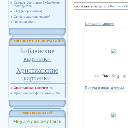
Скачать бесплатно Библейские
фото цитаты
сортировать по
:
Дате
·
Рейтингу
·
К
FAQ (вопрос/ответ)
Связь с администрацией
Гостевая книга
Большая Библия
Смотрите на нашем сайте
04.12.2010
Библейские
Biblesphotos
картинки
Христианские
1766
0
картинки
Притча о десяти минах
Христианские картинки
[68]
Христианские фото цитаты
[220]
17.11.2010
Форма входа на сайт
Biblesphotos
Мир дому вашему
Гость