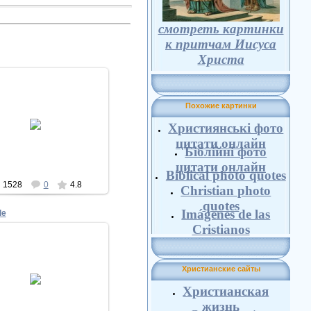
cмотреть картинки
к притчам Иисуса
Христа
Похожие картинки
22.11.2010
Християнські фото
Biblesphotos
цитати онлайн
Біблійні фото
цитати онлайн
Biblical photo quotes
1528
0
4.8
Christian photo
quotes
Imágenes de las
le
Cristianos
Христианские сайты
17.11.2010
Христианская
Biblesphotos
жизнь