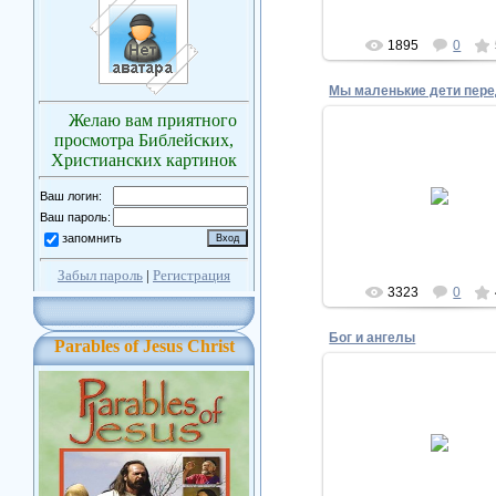
1895
0
Мы маленькие дети пере
Желаю вам приятного
просмотра Библейских,
Христианских картинок
15.11.2010
Ваш логин:
Biblesphotos
Ваш пароль:
запомнить
Забыл пароль
|
Регистрация
3323
0
Бог и ангелы
Parables of Jesus Christ
15.11.2010
Biblesphotos