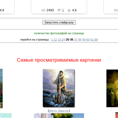
4.6
2493
0
4.6
количество фотографий на странице
перейти на страницы:
1-12
13-24
25-36
37-48
49-60
61-68
Самые просматриваемые картинки
[
Иисус Христос
]