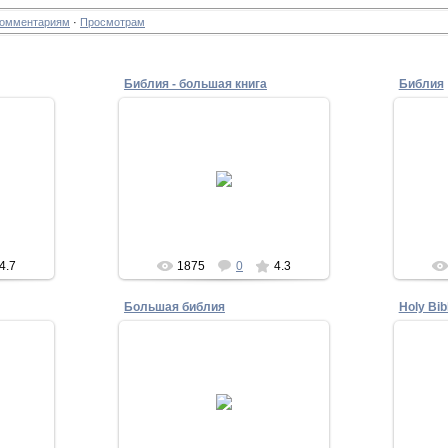
омментариям
·
Просмотрам
Библия - большая книга
Библия
26.11.2010
Biblesphotos
4.7
1875
0
4.3
Большая библия
Holy Bib
17.11.2010
Biblesphotos