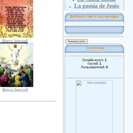
La poesía de Jesús
Добавьте сайт в соц закладки
[
Иисус Христос
]
Статистика
Онлайн всего:
1
Гостей:
1
Пользователей:
0
[
Иисус Христос
]