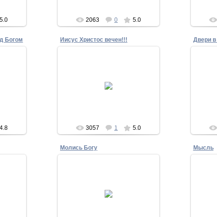
5.0
2063
0
5.0
д Богом
Иисус Христос вечен!!!
Двери в
15.11.2010
Biblesphotos
4.8
3057
1
5.0
Молись Богу
Мысль
15.11.2010
Biblesphotos