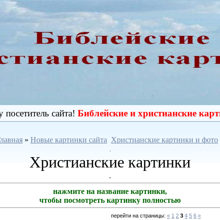
посетитель сайта!
Библейские и христианские кар
лавная
»
Новые картинки сайта
Христианские картинки и фото
.
Христианские картинки
.
нажмите на название картинки,
чтобы посмотреть картинку полностью
перейти на страницы
:
«
1
2
3
4
5
6
»