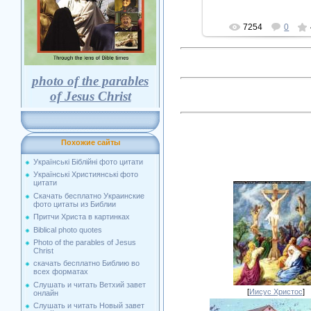
7254
0
photo of the parables
of Jesus Christ
Похожие сайты
Українські Біблійні фото цитати
Українські Християнські фото
цитати
Скачать бесплатно Украинские
фото цитаты из Библии
Притчи Христа в картинках
Biblical photo quotes
Photo of the parables of Jesus
Christ
скачать бесплатно Библию во
всех форматах
Слушать и читать Ветхий завет
[
Иисус Христос
]
онлайн
Слушать и читать Новый завет