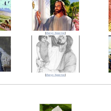
[
Иисус Христос
]
[
Иисус Христос
]